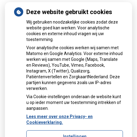
Deze website gebruikt cookies
Regel met
gemak
Wij gebruiken noodzakelijke cookies zodat deze
Uw Zorg
website goed kan werken. Voor analytische
cookies en externe inhoud vragen wij uw
online
toestemming.
aanvragen
Voor analytische cookies werken wij samen met
Herhaalrecepten
Matomo en Google Analytics. Voor externe inhoud
aanvragen
Anticonceptiemiddelen
werken wij samen met Google (Maps, Translate
aanvragen
Diabetesmiddelen
en Reviews), YouTube, Vimeo, Facebook,
Instagram, X (Twitter), Qualizorg,
Patiëntenvertellen en ZorgkaartNederland. Deze
op
Registeren
partijen kunnen gegevens zoals uw IP-adres
verwerken.
patiëntenomgeving
Centrum
Via Cookie-instellingen onderaan de website kunt
u op ieder moment uw toestemming intrekken of
apotheek
aanpassen.
Schiedam
Lees meer over onze Privacy- en
Cookieverklaring.
Instellingen