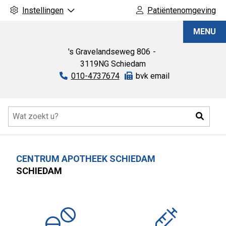
Instellingen
Patiëntenomgeving
Centrum
MENU
apotheek
Schiedam
's Gravelandseweg
806
3119NG
Schiedam
Tel:
010-4737674
Fax:
bvk email
Hoofdmenu
Zoeke
CENTRUM APOTHEEK SCHIEDAM
SCHIEDAM